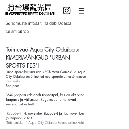
Sündmuste infosaiti haldab Odaiba
turismibüroo
Toimuvad Aqua City Odaiba x
KIMERIMÄNGUD "URBAN
SPORTS FES"!
Linna spordikultuuri üritus "Chimera Games" ja Aqua
City Odaiba on ühinenud uue spordielamussündmuse
loomiseks
See peeti.
BMX Jaapani edetabeli tippsõitjad, kes on aktiivsed
Jaapanis ja välismaal, kogunevad ja näitavad
suurepärast esitust!
[Kuupäev]
14. november (laupäev) ja 15. november
(pühapäev) 2020
[Toimumiskoht] Aqua City Odaiba katuse eriline koht