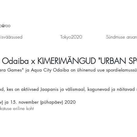
ibüroo
isväärsused
Tokyo2020
Sündmuse arua
ty Odaiba x KIMERIMÄNGUD "URBAN SP
himera Games" ja Aqua City Odaiba on ühinenud uue spordielamuss
d, kes on aktiivsed Jaapanis ja välismaal, kogunevad ja näitavad s
v) ja 15. november (pühapäev) 2020
atuse eriline koht