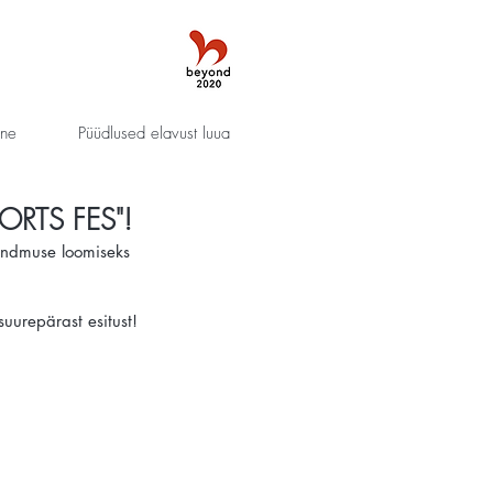
nne
Püüdlused elavust luua
ORTS FES"!
ündmuse loomiseks
uurepärast esitust!