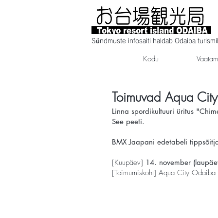
Sündmuste infosaiti haldab Odaiba turism
Kodu
Vaatam
Toimuvad Aqua Ci
Linna spordikultuuri üritus "C
See peeti.
BMX Jaapani edetabeli tippsõitja
[Kuupäev]
14. november (laupäe
[Toimumiskoht] Aqua City Odaiba k