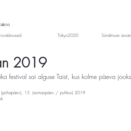
ibüroo
isväärsused
Tokyo2020
Sündmuse arua
an 2019
 festival sai alguse Taist, kus kolme päeva jooks
4. (pühapäev), 15. (esmaspäev / puhkus) 2019
rk