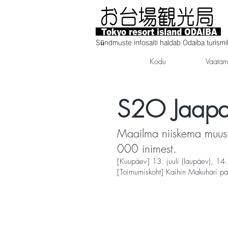
Sündmuste infosaiti haldab Odaiba turism
Kodu
Vaatam
S2O Jaap
Maailma niiskema muusika
000 inimest.
[Kuupäev] 13. juuli (laupäev), 1
[Toimumiskoht] Kaihin Makuhari pa