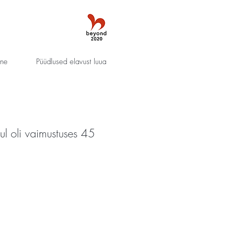
nne
Püüdlused elavust luua
ul oli vaimustuses 45