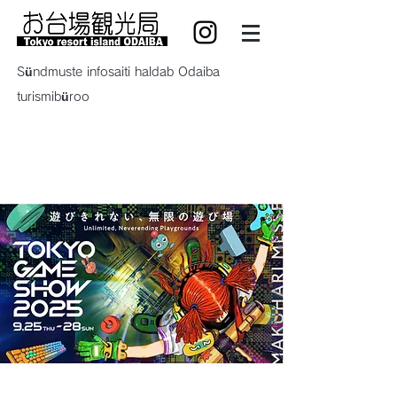
Sündmuste infosaiti haldab Odaiba
turismibüroo