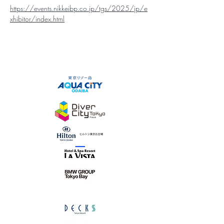
https://events.nikkeibp.co.jp/tgs/2025/jp/e
xhibitor/index.html