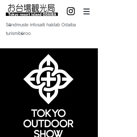
Sündmuste infosaiti haldab Odaiba
turismibüroo