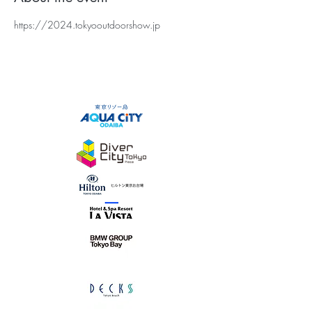
https://2024.tokyooutdoorshow.jp