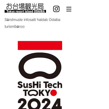
Sündmuste infosaiti haldab Odaiba
turismibüroo