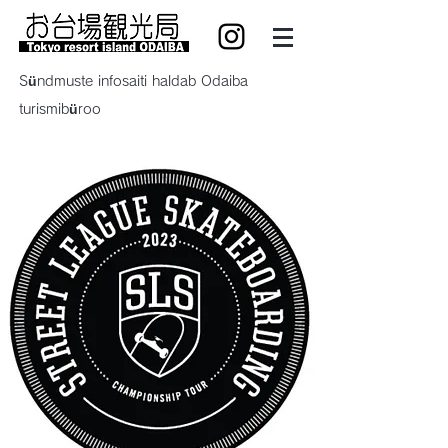
Sündmuste infosaiti haldab Odaiba
turismibüroo