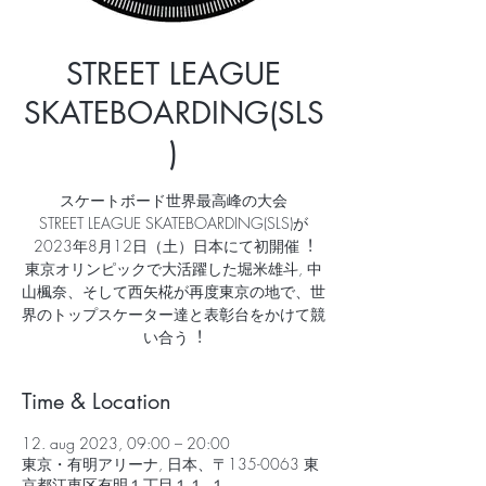
STREET LEAGUE
SKATEBOARDING(SLS
)
スケートボード世界最⾼峰の⼤会
STREET LEAGUE SKATEBOARDING(SLS)が
2023年8⽉12⽇（⼟）⽇本にて初開催︕
東京オリンピックで⼤活躍した堀⽶雄⽃, 中
⼭楓奈、そして⻄⽮椛が再度東京の地で、世
界のトップスケーター達と表彰台をかけて競
い合う︕
Time & Location
12. aug 2023, 09:00 – 20:00
東京・有明アリーナ, 日本、〒135-0063 東
京都江東区有明１丁目１１−１