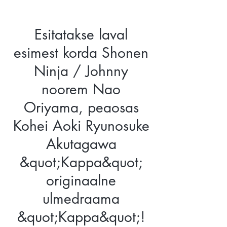
Esitatakse laval
esimest korda Shonen
Ninja / Johnny
noorem Nao
Oriyama, peaosas
Kohei Aoki Ryunosuke
Akutagawa
&quot;Kappa&quot;
originaalne
ulmedraama
&quot;Kappa&quot;!