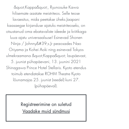
&quot;Kappa&quot;, Ryunosuke Kawa
hilisemate aastate meistriteos. Selle teose
lavaesitus, mida peetakse üheks Jaapani
kaasaegse kirjanduse ajatuks meistriteoseks, on
otsustanud oma ebatavaliste ideede ja kriitikaga
luua ajatu universaalsuse! Esinevad Shonen
Ninja / Johnny&#39;s Jr peaosades Nao
Oriyama ja Kohei Aoki ning esinevad Tokyos
ulmekraamana &quot;Kappa&quot; laupäevast,
5. juunist pühapäevani, 13. juunini 2021
Shinagawa Prince Hotel Stellaris. Kyoto etendus
toimub etendatakse ROHM Theatre Kyoto
lõunamajas 25. juunist (reedel) kuni 27.
(pühapäeval).
Registreerimine on suletud
Vaadake muid sündmusi