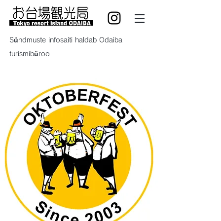
Sündmuste infosaiti haldab Odaiba
turismibüroo