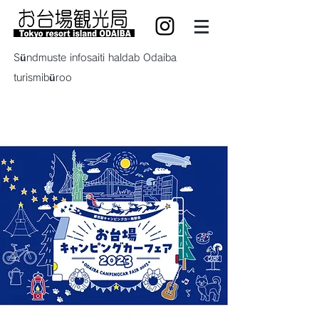
Sündmuste infosaiti haldab Odaiba
turismibüroo