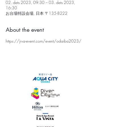
02. dets 2023, 09:30 – 03. dets 2023,
16:30
お台場特設会場, 日本 〒135-8222
About the event
https://jrva-event.com/event/odaiba2023/