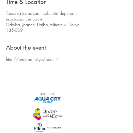
Time & Location
Täpsema teabe saamiseks pöörduge palun
majutusasutuse poole
Odaiba, Jaapan, Daiba, Minato-ku, Tokyo
135-0091
About the event
http://o-daiba.tokyo/about/