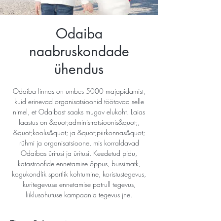
Odaiba
naabruskondade
ühendus
Odaiba linnas on umbes 5000 majapidamist,
kuid erinevad organisatsioonid töötavad selle
nimel, et Odaibast saaks mugav elukoht. Laias
laastus on &quot;administratsioonis&quot;,
&quot;koolis&quot; ja &quot;piirkonnas&quot;
rühmi ja organisatsioone, mis korraldavad
Odaibas üritusi ja üritusi. Keedetud pidu,
katastroofide ennetamise õppus, bussimatk,
kogukondlik sportlik kohtumine, koristustegevus,
kuritegevuse ennetamise patrull tegevus,
liiklusohutuse kampaania tegevus jne.