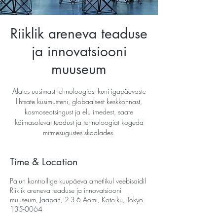
Riiklik areneva teaduse
ja innovatsiooni
muuseum
Alates uusimast tehnoloogiast kuni igapäevaste
lihtsate küsimusteni, globaalsest keskkonnast,
kosmoseotsingust ja elu imedest, saate
käimasolevat teadust ja tehnoloogiat kogeda
mitmesugustes skaalades.
Time & Location
Palun kontrollige kuupäeva ametlikul veebisaidil
Riiklik areneva teaduse ja innovatsiooni
muuseum, Jaapan, 2-3-6 Aomi, Koto-ku, Tokyo
135-0064