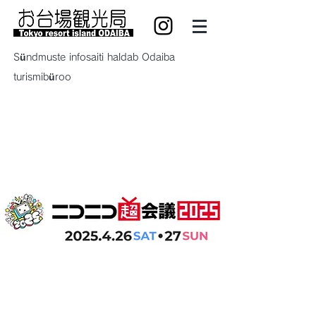
Sündmuste infosaiti haldab Odaiba
turismibüroo