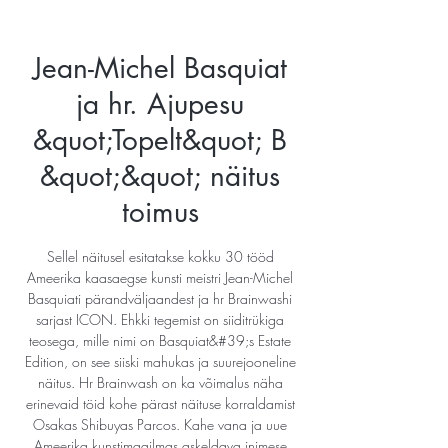
Jean-Michel Basquiat
ja hr. Ajupesu
&quot;Topelt&quot; B
&quot;&quot; näitus
toimus
Sellel näitusel esitatakse kokku 30 tööd
Ameerika kaasaegse kunsti meistri Jean-Michel
Basquiati pärandväljaandest ja hr Brainwashi
sarjast ICON. Ehkki tegemist on siiditrükiga
teosega, mille nimi on Basquiat&#39;s Estate
Edition, on see siiski mahukas ja suurejooneline
näitus. Hr Brainwash on ka võimalus näha
erinevaid töid kohe pärast näituse korraldamist
Osakas Shibuyas Parcos. Kahe vana ja uue
Ameerika kunstimaailmas askeldava inimese