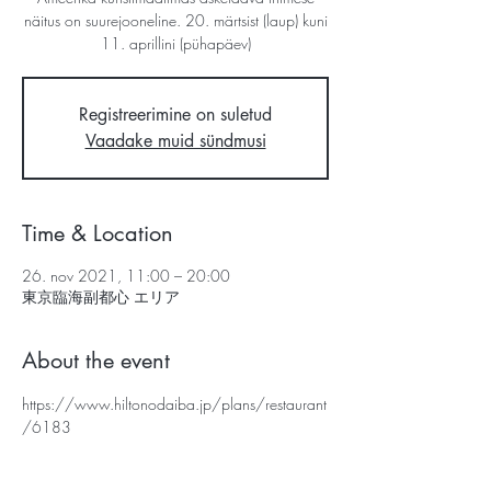
näitus on suurejooneline. 20. märtsist (laup) kuni
11. aprillini (pühapäev)
Registreerimine on suletud
Vaadake muid sündmusi
Time & Location
26. nov 2021, 11:00 – 20:00
東京臨海副都心 エリア
About the event
https://www.hiltonodaiba.jp/plans/restaurant
/6183