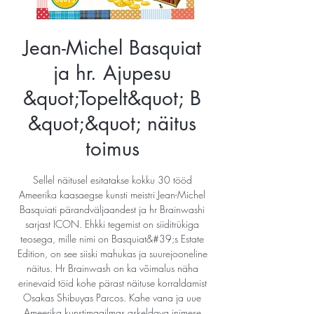
Jean-Michel Basquiat
ja hr. Ajupesu
&quot;Topelt&quot; B
&quot;&quot; näitus
toimus
Sellel näitusel esitatakse kokku 30 tööd
Ameerika kaasaegse kunsti meistri Jean-Michel
Basquiati pärandväljaandest ja hr Brainwashi
sarjast ICON. Ehkki tegemist on siiditrükiga
teosega, mille nimi on Basquiat&#39;s Estate
Edition, on see siiski mahukas ja suurejooneline
näitus. Hr Brainwash on ka võimalus näha
erinevaid töid kohe pärast näituse korraldamist
Osakas Shibuyas Parcos. Kahe vana ja uue
Ameerika kunstimaailmas askeldava inimese