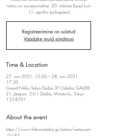
näitus on suurejooneline. 20. märtsist (laup) kuni
11. aprillini (pühapäev)
Registreerimine on suletud
Vaadake muid sündmusi
Time & Location
27. nov 2021, 10:00 – 28. nov 2021,
17:30
Grand Nikko Tokyo Daiba 3F Odaiba GALERII
21, Jaapan, 2-6-1 Daiba, Minato-ku, Tokyo
135-8701
About the event
https://www.hiltonodaiba.jp/plans/restaurant
/6183