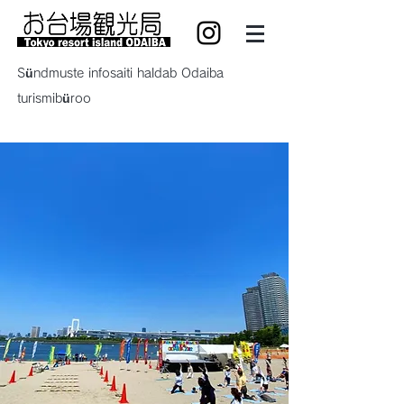
Sündmuste infosaiti haldab Odaiba
turismibüroo