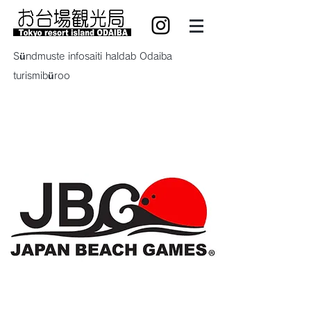
Sündmuste infosaiti haldab Odaiba
turismibüroo