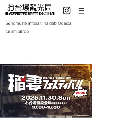
Sündmuste infosaiti haldab Odaiba
turismibüroo