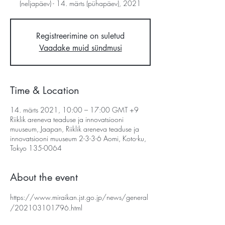
(neljapäev) - 14. märts (pühapäev), 2021
Registreerimine on suletud
Vaadake muid sündmusi
Time & Location
14. märts 2021, 10:00 – 17:00 GMT +9
Riiklik areneva teaduse ja innovatsiooni
muuseum, Jaapan, Riiklik areneva teaduse ja
innovatsiooni muuseum 2-3-3-6 Aomi, Koto-ku,
Tokyo 135-0064
About the event
https://www.miraikan.jst.go.jp/news/general
/202103101796.html