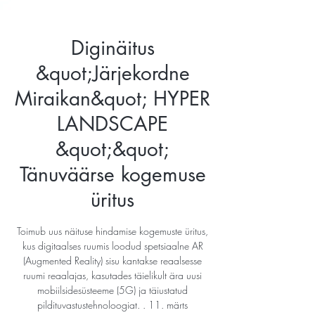
Diginäitus
&quot;Järjekordne
Miraikan&quot; HYPER
LANDSCAPE
&quot;&quot;
Tänuväärse kogemuse
üritus
Toimub uus näituse hindamise kogemuste üritus,
kus digitaalses ruumis loodud spetsiaalne AR
(Augmented Reality) sisu kantakse reaalsesse
ruumi reaalajas, kasutades täielikult ära uusi
mobiilsidesüsteeme (5G) ja täiustatud
pildituvastustehnoloogiat. . 11. märts