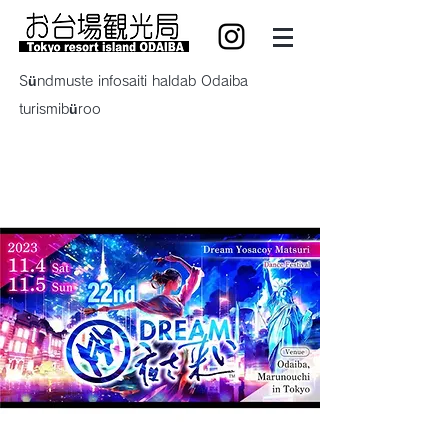
Sündmuste infosaiti haldab Odaiba
turismibüroo