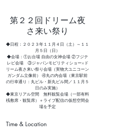
第２２回ドリーム夜
さ来い祭り
◆日程：２０２３年１１月４日（土）～１１
月５日（日）
◆会場：①お台場 自由の女神会場 ②フジテ
レビ会場 ③ジャパンモビリティショー×ド
リーム夜さ来い祭り会場（実物大ユニコーン
ガンダム立像前） ④丸の内会場（東京駅前
の行幸通り：丸ビル・新丸ビル間／１１月５
日のみ実施）
◆東京リアル空間 無料観覧会場（一部有料
桟敷席・観覧席）＋ライブ配信の仮想空間会
場を予定
Time & Location