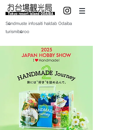
Sündmuste infosaiti haldab Odaiba
turismibüroo