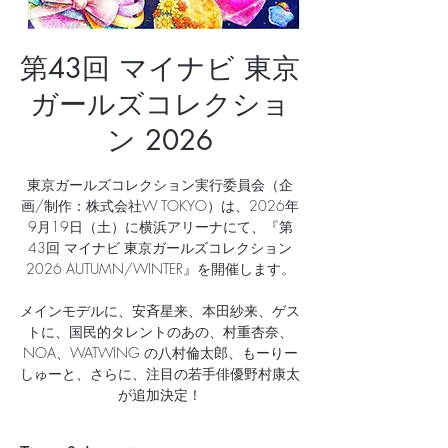
第43回 マイナビ 東京
ガールズコレクショ
ン 2026
東京ガールズコレクション実⾏委員会（企
画/制作：株式会社W TOKYO）は、2026年
9⽉19⽇（⼟）に横浜アリーナにて、『第
43回 マイナビ 東京ガールズコレクション
2026 AUTUMN/WINTER』を開催します。
メインモデルに、安⻫星来、本⽥紗来、ゲス
トに、国⺠的タレントのあの、村重杏奈、
NOA、WATWING の⼋村倫太郎、もーりー
しゅーと、さらに、注⽬の若⼿俳優野村康太
が追加決定！