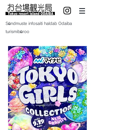
Sündmuste infosaiti haldab Odaiba
turismibüroo