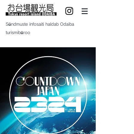
Sündmuste infosaiti haldab Odaiba
turismibüroo