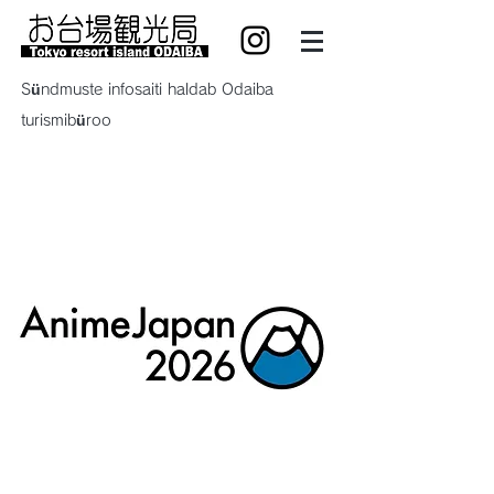
Sündmuste infosaiti haldab Odaiba
turismibüroo