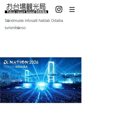
Sündmuste infosaiti haldab Odaiba
turismibüroo