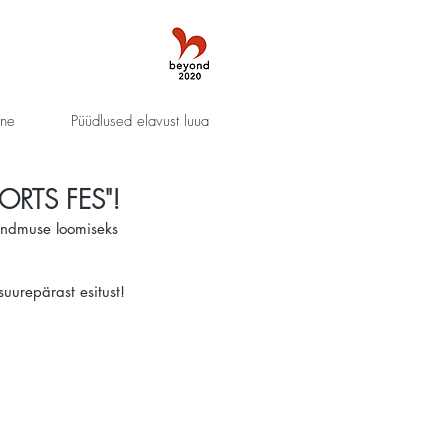
nne
Püüdlused elavust luua
ORTS FES"!
ündmuse loomiseks
uurepärast esitust!