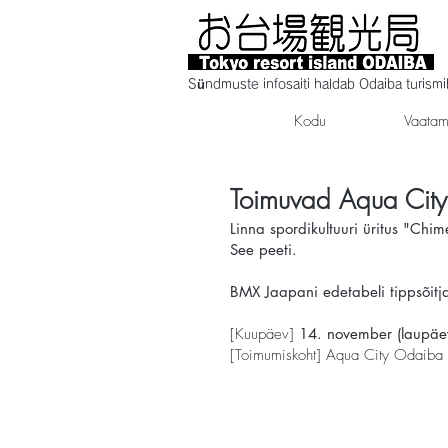
Sündmuste infosaiti haldab Odaiba turism
Kodu
Vaatam
Toimuvad Aqua Ci
Linna spordikultuuri üritus "C
See peeti.
BMX Jaapani edetabeli tippsõitja
[Kuupäev]
14. november (laupäe
[Toimumiskoht] Aqua City Odaiba k