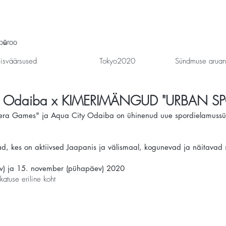
ibüroo
isväärsused
Tokyo2020
Sündmuse arua
ty Odaiba x KIMERIMÄNGUD "URBAN SP
himera Games" ja Aqua City Odaiba on ühinenud uue spordielamuss
d, kes on aktiivsed Jaapanis ja välismaal, kogunevad ja näitavad s
v) ja 15. november (pühapäev) 2020
atuse eriline koht