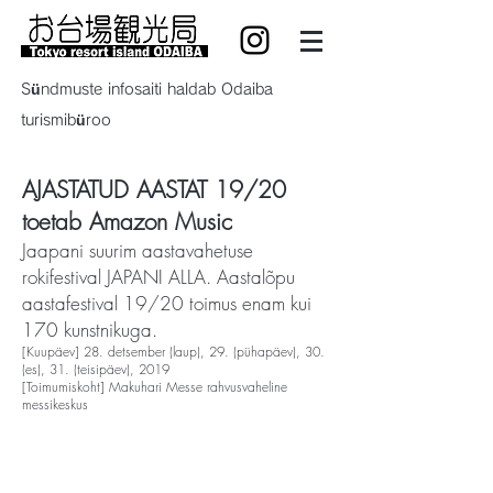
Sündmuste infosaiti haldab Odaiba
turismibüroo
AJASTATUD AASTAT 19/20
toetab Amazon Music
Jaapani suurim aastavahetuse
rokifestival JAPANI ALLA. Aastalõpu
aastafestival 19/20 toimus enam kui
170 kunstnikuga.
[Kuupäev] 28. detsember (laup), 29. (pühapäev), 30.
(es), 31. (teisipäev), 2019
[Toimumiskoht] Makuhari Messe rahvusvaheline
messikeskus